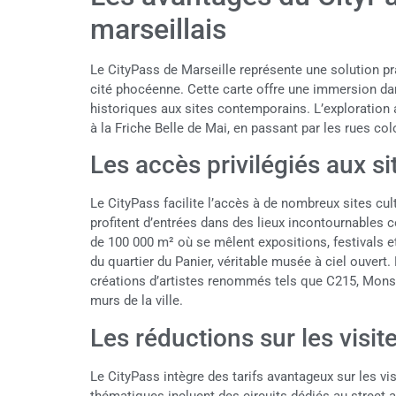
marseillais
Le CityPass de Marseille représente une solution pra
cité phocéenne. Cette carte offre une immersion dans
historiques aux sites contemporains. L’exploration 
à la Friche Belle de Mai, en passant par les rues co
Les accès privilégiés aux si
Le CityPass facilite l’accès à de nombreux sites cu
profitent d’entrées dans des lieux incontournables 
de 100 000 m² où se mêlent expositions, festivals e
du quartier du Panier, véritable musée à ciel ouvert.
créations d’artistes renommés tels que C215, Monsi
murs de la ville.
Les réductions sur les visi
Le CityPass intègre des tarifs avantageux sur les vi
thématiques incluent des circuits dédiés au street a