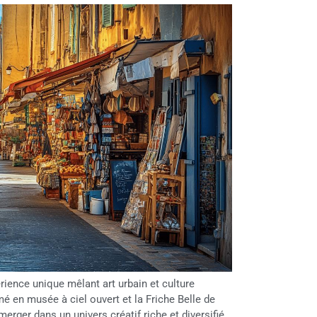
rience unique mêlant art urbain et culture
é en musée à ciel ouvert et la Friche Belle de
erger dans un univers créatif riche et diversifié.