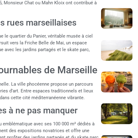
5, Monsieur Chat ou Mahn Kloix ont contribué à
es rues marseillaises
e le quartier du Panier, véritable musée à ciel
suit vers la Friche Belle de Mai, un espace
e avec les jardins partagés et le skate parc,
tournables de Marseille
nnelle. La ville phocéenne propose un parcours
es d’art. Entre espaces traditionnels et lieux
r dans cette cité méditerranéenne vibrante.
es à ne pas manquer
eu emblématique avec ses 100 000 m² dédiés à
ement des expositions novatrices et offre une
nt profiter des jardins partagés et du skate parc,